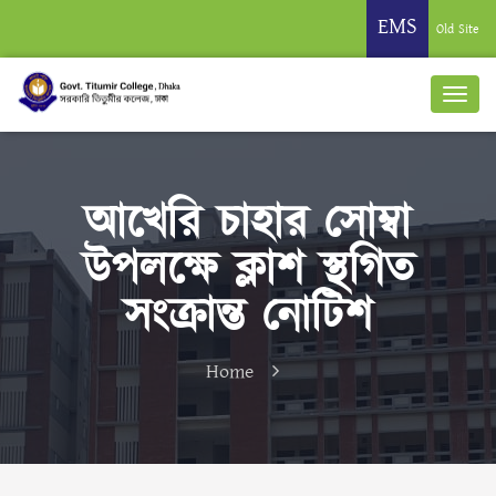
EMS
Old Site
আখেরি চাহার সোম্বা
উপলক্ষে ক্লাশ স্থগিত
সংক্রান্ত নোটিশ
Home