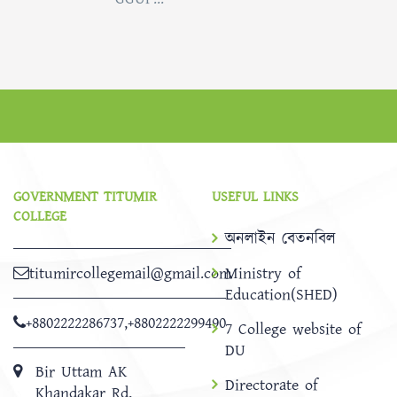
GOVERNMENT TITUMIR
USEFUL LINKS
COLLEGE
অনলাইন বেতনবিল
titumircollegemail@gmail.com
Ministry of
Education(SHED)
+8802222286737
,
+8802222299490
7 College website of
DU
Bir Uttam AK
Directorate of
Khandakar Rd,