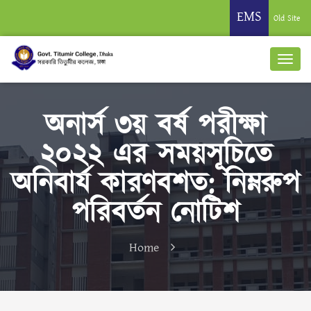
EMS
Old Site
অনার্স ৩য় বর্ষ পরীক্ষা
২০২২ এর সময়সূচিতে
অনিবার্য কারণবশত: নিম্নরুপ
পরিবর্তন নোটিশ
Home