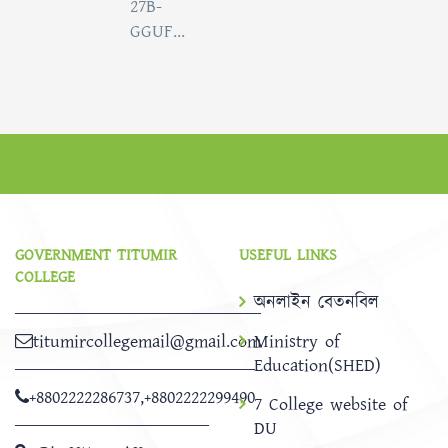
27B-
GGUF...
GOVERNMENT TITUMIR
USEFUL LINKS
COLLEGE
অনলাইন বেতনবিল
titumircollegemail@gmail.com
Ministry of
Education(SHED)
+8802222286737
,
+8802222299490
7 College website of
DU