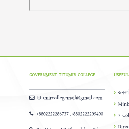
GOVERNMENT TITUMIR COLLEGE
USEFUL
অনলা
titumircollegemail@gmail.com
Mini
+8802222286737
,
+8802222299490
7 Co
Dire