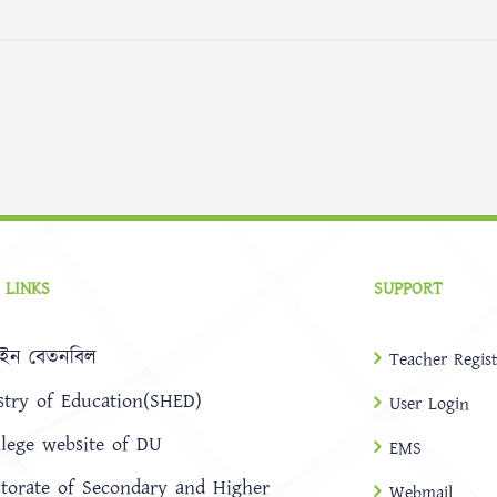
 LINKS
SUPPORT
ইন বেতনবিল
Teacher Regist
stry of Education(SHED)
User Login
llege website of DU
EMS
ctorate of Secondary and Higher
Webmail