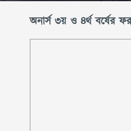
অনার্স ৩য় ও ৪র্থ বর্ষের ফ