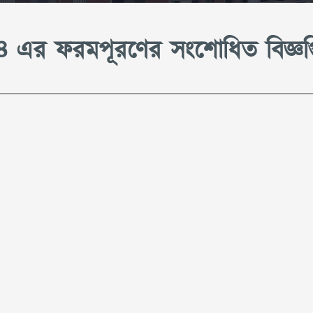
০২৪ এর ফরমপূরণের সংশোধিত বিজ্ঞপ্ত