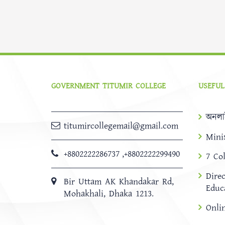
GOVERNMENT TITUMIR COLLEGE
USEFUL
অনলা
titumircollegemail@gmail.com
Mini
+8802222286737
,
+8802222299490
7 Co
Dire
Bir Uttam AK Khandakar Rd,
Educ
Mohakhali, Dhaka 1213.
Onli