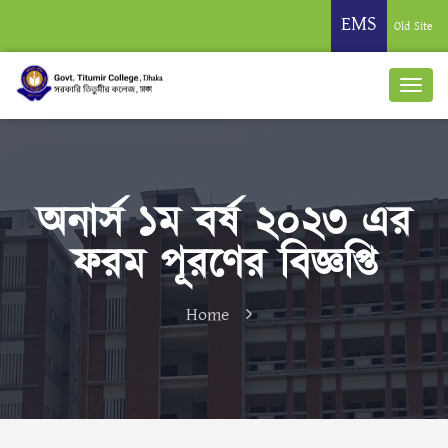
EMS
Old Site
অনার্স ১ম বর্ষ ২০২৩ এর
ফরম পূরণের বিজ্ঞপ্তি
Home