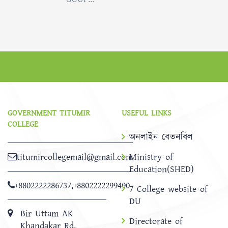
GOVERNMENT TITUMIR
USEFUL LINKS
COLLEGE
অনলাইন বেতনবিল
titumircollegemail@gmail.com
Ministry of
Education(SHED)
+8802222286737
,
+8802222299490
7 College website of
DU
Bir Uttam AK
Directorate of
Khandakar Rd,