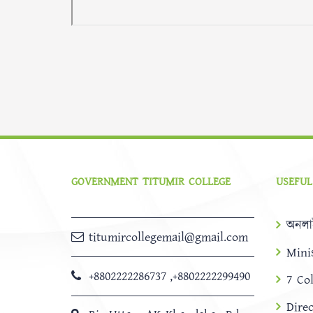
GOVERNMENT TITUMIR COLLEGE
USEFUL
অনলা
titumircollegemail@gmail.com
Mini
+8802222286737
,
+8802222299490
7 Co
Dire