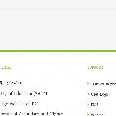
 LINKS
SUPPORT
ইন বেতনবিল
Teacher Regist
stry of Education(SHED)
User Login
llege website of DU
EMS
ctorate of Secondary and Higher
Webmail