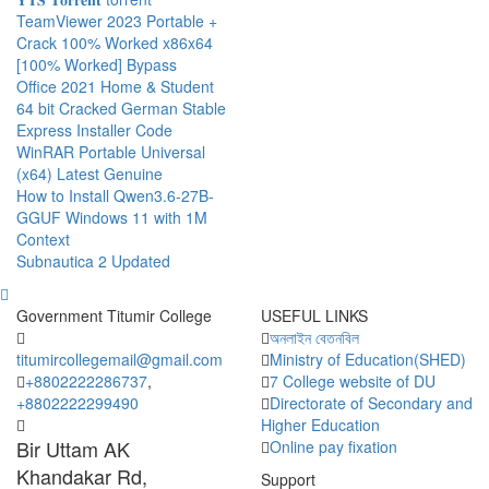
TeamViewer 2023 Portable +
Crack 100% Worked x86x64
[100% Worked] Bypass
Office 2021 Home & Student
64 bit Cracked German Stable
Express Installer Code
WinRAR Portable Universal
(x64) Latest Genuine
How to Install Qwen3.6-27B-
GGUF Windows 11 with 1M
Context
Subnautica 2 Updated
Government Titumir College
USEFUL LINKS
অনলাইন বেতনবিল
titumircollegemail@gmail.com
Ministry of Education(SHED)
+8802222286737
,
7 College website of DU
+8802222299490
Directorate of Secondary and
Higher Education
Bir Uttam AK
Online pay fixation
Khandakar Rd,
Support