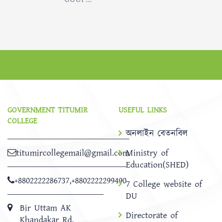
GOVERNMENT TITUMIR
USEFUL LINKS
COLLEGE
অনলাইন বেতনবিল
titumircollegemail@gmail.com
Ministry of
Education(SHED)
+8802222286737
,
+8802222299490
7 College website of
DU
Bir Uttam AK
Directorate of
Khandakar Rd,