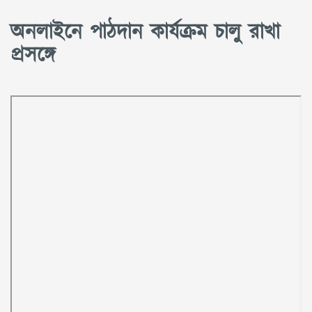
অনলাইনে পাঠদান কার্যক্রম চালু রাখা
প্রসঙ্গে