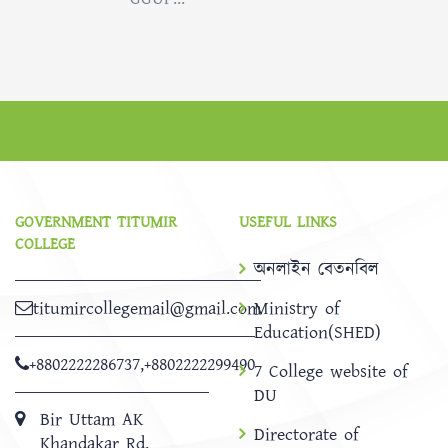
GOVERNMENT TITUMIR
USEFUL LINKS
COLLEGE
অনলাইন বেতনবিল
titumircollegemail@gmail.com
Ministry of
Education(SHED)
+8802222286737
,
+8802222299490
7 College website of
DU
Bir Uttam AK
Directorate of
Khandakar Rd,