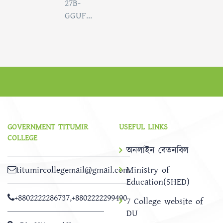
27B-
GGUF...
GOVERNMENT TITUMIR
USEFUL LINKS
COLLEGE
অনলাইন বেতনবিল
titumircollegemail@gmail.com
Ministry of
Education(SHED)
+8802222286737
,
+8802222299490
7 College website of
DU