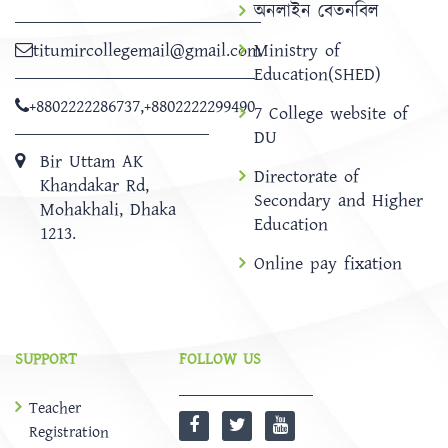
অনলাইন বেতনবিল
titumircollegemail@gmail.com
Ministry of
Education(SHED)
+8802222286737
,
+8802222299490
7 College website of
DU
Bir Uttam AK
Directorate of
Khandakar Rd,
Secondary and Higher
Mohakhali, Dhaka
Education
1213.
Online pay fixation
SUPPORT
FOLLOW US
Teacher
Registration