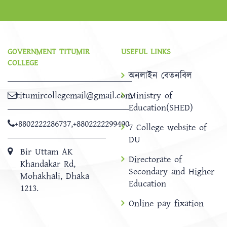
GOVERNMENT TITUMIR
USEFUL LINKS
COLLEGE
অনলাইন বেতনবিল
titumircollegemail@gmail.com
Ministry of
Education(SHED)
+8802222286737
,
+8802222299490
7 College website of
DU
Bir Uttam AK
Directorate of
Khandakar Rd,
Secondary and Higher
Mohakhali, Dhaka
Education
1213.
Online pay fixation