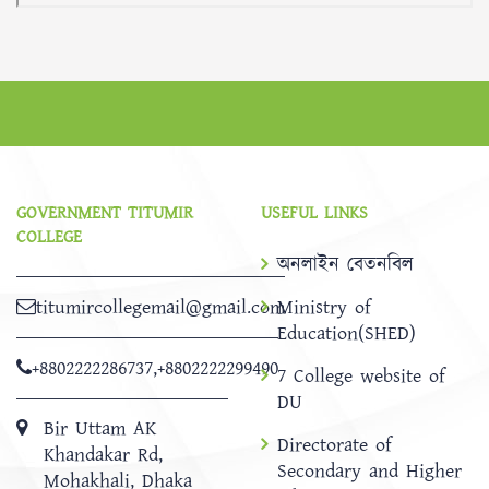
GOVERNMENT TITUMIR
USEFUL LINKS
COLLEGE
অনলাইন বেতনবিল
titumircollegemail@gmail.com
Ministry of
Education(SHED)
+8802222286737
,
+8802222299490
7 College website of
DU
Bir Uttam AK
Directorate of
Khandakar Rd,
Secondary and Higher
Mohakhali, Dhaka