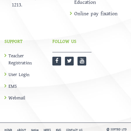
Education
1213.
Online pay fixation
SUPPORT
FOLLOW US
Teacher
Registration
User Login
EMS
Webmail
@
SOFTBD LTD
HOME
ABOUT
Notice
NEWS
EMS
CONTACT US