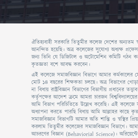
ঐতিহ্যবাহী সরকারি তিতুমীর কলেজ দেশের অন্যতম স
আনন্দিত হয়েছি। অত্র কলেজের সুযোগ্য অধ্যক্ষ প্র
জন্য তিনি যে ডিজিটাল ও অটোমেশিন কমিটি গঠন কর
কৃতজ্ঞতা বশে আবদ্ধ করবেন।
এই কলেজে সমাজবিজ্ঞান বিভাগে আমার কর্মকালের 
মোট ১৪ বছরের শিক্ষকতা চলছে। অত্র বিভাগের গোড়া
না বিধায় রাষ্ট্রবিজ্ঞান বিভাগের বিভাগীয় প্রধানের ত
কর্তৃপক্ষের আদেশ ক্রমে আমরা চারজন বিশ্ববিদ্যাল
আমি বিভাগ পরিচিতিতে উল্লেখ করেছি। এই কলেজে সম
অধ্যাপনা করতে পারছি বিধায় আমি আল্লাহর কাছে কৃত
সমাজবিজ্ঞান বিভাগটি আমার অতি শান্তি ও স্বস্থির প্র
করলাম তিতুমীর কলেজের সমাজবিজ্ঞান বিভাগে। আমাদের
আচরণের বিজ্ঞান (Behaviorial Science)। অরিয়েন্ট