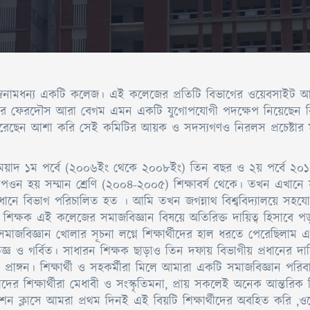
্বনামধন্য একটি কলেজ। এই কলেজের প্রতিটি বিভাগের ওয়েবসাইট আধুন
ফেসর ফেরদৌস আরা বেগম এমন একটি যুগোপযোগী পদক্ষেপ নিয়েছেন বিধায়
েছেন আশা করি সেই কমিটির আয়ক ও সদস্যগণও নিরলস প্রচেষ্টার মা
মেয়াদ ১ম পর্বে (২০০৬ইং থেকে ২০০৮ইং) তিন বছর ও ২য় পর্বে ২০
পওন হয় সম্মান শ্রেণি (২০০৪-২০০৫) শিক্ষাবর্ষ থেকে। তখন এখানে
ত্ত্বাবধানে বিভাগ পরিচালিত হত । আমি তখন জগন্নাথ বিশ্ববিদ্যালয়ে সহ
য়ের শিক্ষক এই কলেজের সমাজবিজ্ঞান বিষয়ে অতিরিক্ত দায়িত্ব হিসা
াজবিজ্ঞান খোলার সূচনা লগ্নে শিক্ষার্থীদের হাল ধরতে পেরেছিলাম
জ্ঞ ও গর্বিত। সাধারন শিক্ষক ছাড়াও তিন দফায় বিভাগীয় প্রধানের 
িয় প্রাঙ্গন। শিক্ষার্থী ও সহকর্মীরা মিলে আমারা একটি সমাজবিজ্ঞান পর
 শিক্ষার্থীরা মেধাবী ও সংস্কৃতিমনা, প্রায় সকলেই অনেক আন্তরিক
েশন ক্লাসে আমরা প্রথম দিনই এই বিয়টি শিক্ষার্থীদের অবহিত করি 