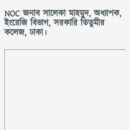
NOC জনাব সালেকা মাহমুদ, অধ্যাপক,
ইংরেজি বিভাগ, সরকারি তিতুমীর
কলেজ, ঢাকা।