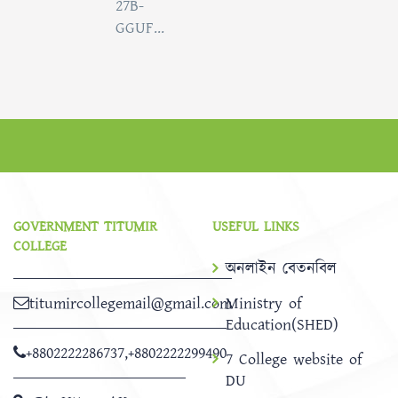
27B-
GGUF...
GOVERNMENT TITUMIR
USEFUL LINKS
COLLEGE
অনলাইন বেতনবিল
titumircollegemail@gmail.com
Ministry of
Education(SHED)
+8802222286737
,
+8802222299490
7 College website of
DU