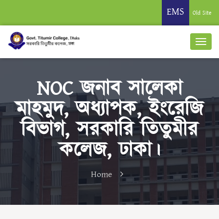
EMS
Old Site
NOC জনাব সালেকা
মাহমুদ, অধ্যাপক, ইংরেজি
বিভাগ, সরকারি তিতুমীর
কলেজ, ঢাকা।
Home