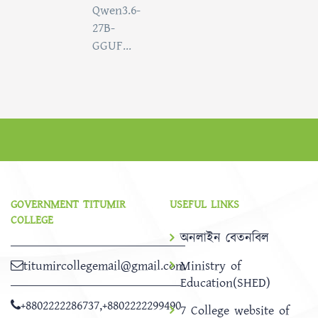
Qwen3.6-
27B-
GGUF...
GOVERNMENT TITUMIR
USEFUL LINKS
COLLEGE
অনলাইন বেতনবিল
titumircollegemail@gmail.com
Ministry of
Education(SHED)
+8802222286737
,
+8802222299490
7 College website of