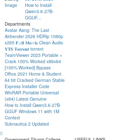
How to Install
Qwen3.6-27B-
GGUF...
Departments
Avatar Aang: The Last
Airbender 2026 HDRip 1080p
x265 𝐅𝚞𝐥𝐥 𝐌𝐨𝚟𝐢𝐞 Clean Audio
𝐘𝐓𝐒 𝐓𝐨𝐫𝐫𝐞𝐧𝐭 torrent
TeamViewer 2023 Portable +
Crack 100% Worked x86x64
[100% Worked] Bypass
Office 2021 Home & Student
64 bit Cracked German Stable
Express Installer Code
WinRAR Portable Universal
(x64) Latest Genuine
How to Install Qwen3.6-27B-
GGUF Windows 11 with 1M
Context
Subnautica 2 Updated
Government Titumir College
USEFUL LINKS